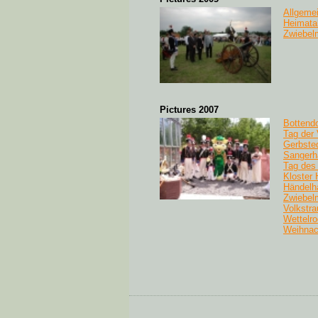
Allgeme
Heimata
Zwiebel
Pictures 2007
Bottendo
Tag der 
Gerbste
Sangerh
Tag des
Kloster 
Händelha
Zwiebel
Volkstra
Wettelr
Weihnac