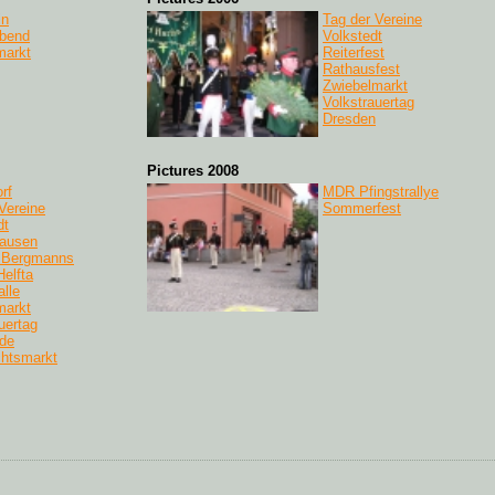
in
Tag der Vereine
bend
Volkstedt
markt
Reiterfest
Rathausfest
Zwiebelmarkt
Volkstrauertag
Dresden
Pictures 2008
rf
MDR Pfingstrallye
Vereine
Sommerfest
dt
ausen
 Bergmanns
Helfta
lle
markt
uertag
ode
htsmarkt