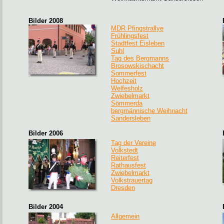
Bilder 2008
MDR Pfingstrallye
Frühlingsfest
Stadtfest Eisleben
Suhl
Tag des Bergmanns
Brosowskischacht
Sommerfest
Hochzeit
Welfesholz
Zwiebelmarkt
Sömmerda
bergmännische Weihnacht
Sandersleben
Bilder 2006
Tag der Vereine
Volkstedt
Reiterfest
Rathausfest
Zwiebelmarkt
Volkstrauertag
Dresden
Bilder 2004
Allgemein