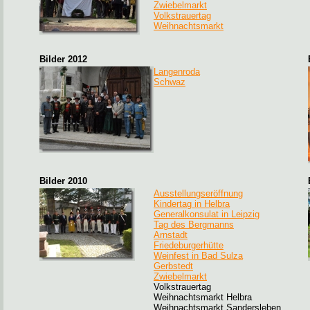
Zwiebelmarkt
Volkstrauertag
Weihnachtsmarkt
Bilder 2012
Langenroda
Schwaz
Bilder 2010
Ausstellungseröffnung
Kindertag in Helbra
Generalkonsulat in Leipzig
Tag des Bergmanns
Arnstadt
Friedeburgerhütte
Weinfest in Bad Sulza
Gerbstedt
Zwiebelmarkt
Volkstrauertag
Weihnachtsmarkt Helbra
Weihnachtsmarkt Sandersleben